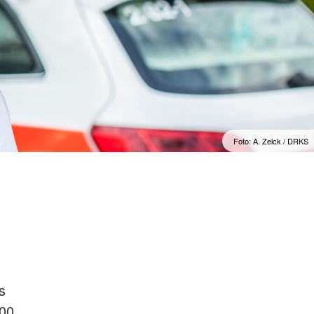
Foto: A. Zelck / DRKS
s
000