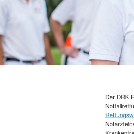
Der DRK Re
Notfallret
Rettungs
Notarztein
Krankentra