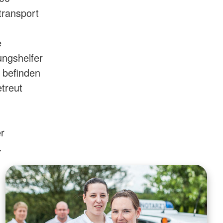
transport
e
ungshelfer
 befinden
treut
r
h.