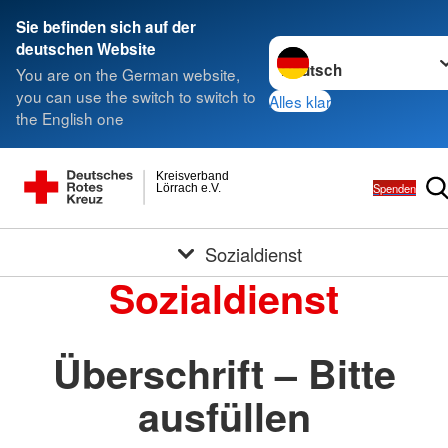
Sie befinden sich auf der
Sprache wechseln zu
deutschen Website
You are on the German website,
you can use the switch to switch to
Alles klar
the English one
Kreisverband
Spenden
Lörrach e.V.
Sozialdienst
Sozialdienst
Überschrift – Bitte
ausfüllen