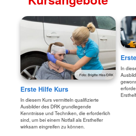
Erste
In dies
Ausbil
Foto: Brigitte Hiss/DRK
gewonn
Erste Hilfe Kurs
erforde
Ersthel
In diesem Kurs vermitteln qualifizierte
Ausbilder des DRK grundlegende
Kenntnisse und Techniken, die erforderlich
sind, um bei einem Notfall als Ersthelfer
wirksam eingreifen zu können.