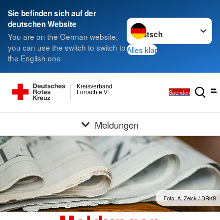
Sie befinden sich auf der
Sprache wechseln zu
deutschen Website
You are on the German website,
you can use the switch to switch to
Alles klar
the English one
Kreisverband
Spenden
Lörrach e.V.
Meldungen
Foto: A. Zelck / DRKS