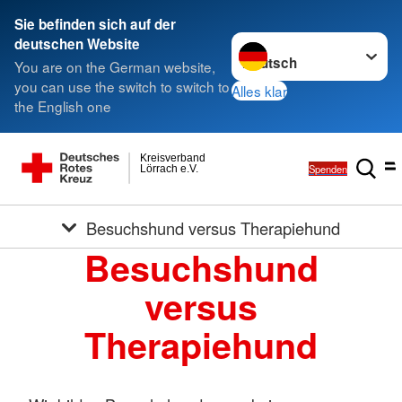
Sie befinden sich auf der
Sprache wechseln zu
deutschen Website
You are on the German website,
you can use the switch to switch to
Alles klar
the English one
Kreisverband
Spenden
Lörrach e.V.
Besuchshund versus Therapiehund
Besuchshund
versus
Therapiehund