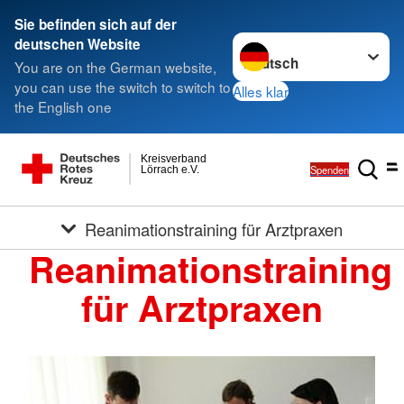
Sie befinden sich auf der
Sprache wechseln zu
deutschen Website
You are on the German website,
you can use the switch to switch to
Alles klar
the English one
Kreisverband
Spenden
Lörrach e.V.
Reanimationstraining für Arztpraxen
Reanimationstraining
für Arztpraxen