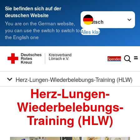
Sie befinden sich auf der
Sprache wechseln zu
deutschen Website
You are on the German website,
you can use the switch to switch to
Alles klar
the English one
Kreisverband
Spenden
Lörrach e.V.
Herz-Lungen-Wiederbelebungs-Training (HLW)
Herz-Lungen-
Wiederbelebungs-
Training (HLW)