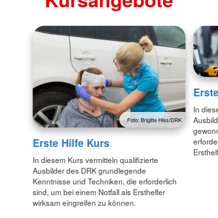
Erste
In dies
Ausbil
Foto: Brigitte Hiss/DRK
gewonn
Erste Hilfe Kurs
erforde
Ersthel
In diesem Kurs vermitteln qualifizierte
Ausbilder des DRK grundlegende
Kenntnisse und Techniken, die erforderlich
sind, um bei einem Notfall als Ersthelfer
wirksam eingreifen zu können.