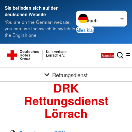
Sie befinden sich auf der
Sprache wechseln zu
deutschen Website
You are on the German website,
you can use the switch to switch to
Alles klar
the English one
Kreisverband
Spenden
Lörrach e.V.
Rettungsdienst
DRK
Rettungsdienst
Lörrach