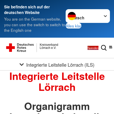
Sie befinden sich auf der
Sprache wechseln zu
deutschen Website
You are on the German website,
you can use the switch to switch to
Alles klar
the English one
Kreisverband
Spenden
Lörrach e.V.
Integrierte Leitstelle Lörrach (ILS)
Integrierte Leitstelle
Lörrach
Organigramm