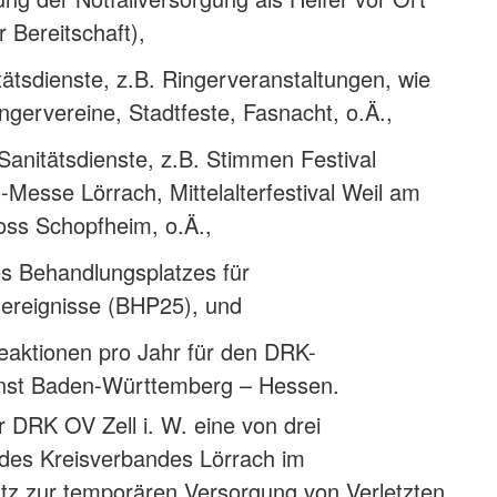
 Bereitschaft),
tätsdienste, z.B. Ringerveranstaltungen, wie
gervereine, Stadtfeste, Fasnacht, o.Ä.,
Sanitätsdienste, z.B. Stimmen Festival
-Messe Lörrach, Mittelalterfestival Weil am
oss Schopfheim, o.Ä.,
es Behandlungsplatzes für
reignisse (BHP25), und
eaktionen pro Jahr für den DRK-
nst Baden-Württemberg – Hessen.
er DRK OV Zell i. W. eine von drei
 des Kreisverbandes Lörrach im
tz zur temporären Versorgung von Verletzten