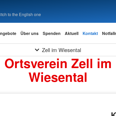
tch to the English one
ngebote
Über uns
Spenden
Aktuell
Kontakt
Notfal
Zell im Wiesental
Ortsverein Zell im
Wiesental
K