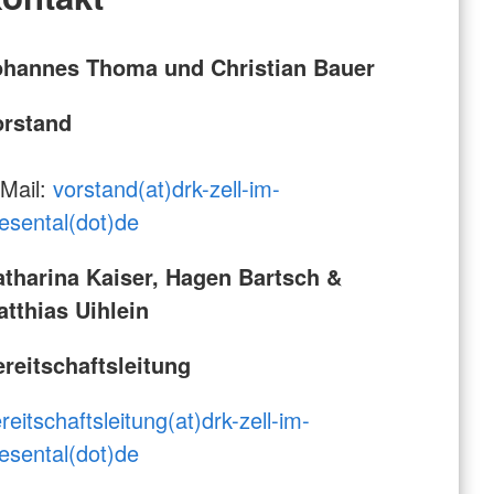
ohannes Thoma und Christian Bauer
orstand
Mail:
vorstand(at)drk-zell-im-
esental(dot)de
tharina Kaiser, Hagen Bartsch &
tthias Uihlein
reitschaftsleitung
reitschaftsleitung(at)drk-zell-im-
esental(dot)de