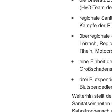
(HvO-Team der
regionale Sani
Kämpfe der Rin
überregionale 
Lörrach, Regio
Rhein, Motocr
eine Einheit d
Großschadense
drei Blutspend
Blutspendedie
Weiterhin stellt d
Sanitätseinheiten
Katastrophenschu