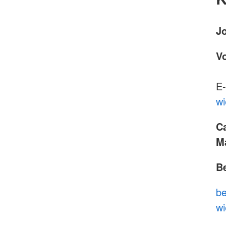
J
V
E-
wi
Ca
Ma
Be
be
wi