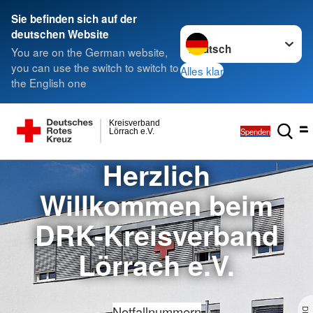
Sie befinden sich auf der
Sprache wechseln zu
deutschen Website
You are on the German website,
you can use the switch to switch to
Alles klar
the English one
Kreisverband
Spenden
Lörrach e.V.
Herzlich
Willkommen beim
DRK-Kreisverband
Lörrach e.V.
Notfallnummern