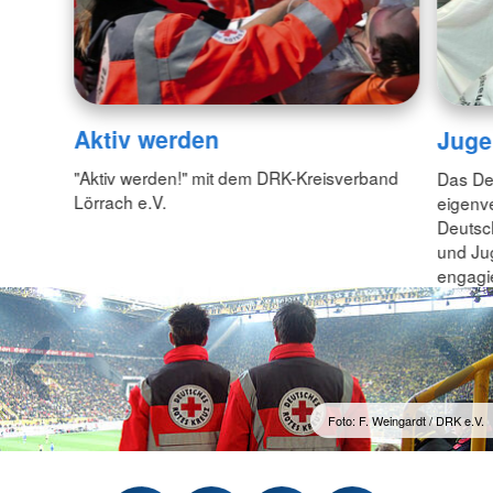
Aktiv werden
Juge
"Aktiv werden!" mit dem DRK-Kreisverband
Das De
Lörrach e.V.
eigenv
Deutsc
und Jug
engagi
Foto: F. Weingardt / DRK e.V.