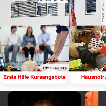
DRK KV Lörrach e.V.
Foto: A. Zelck / DRK
Erste Hilfe Kursangebote
Hausnotru