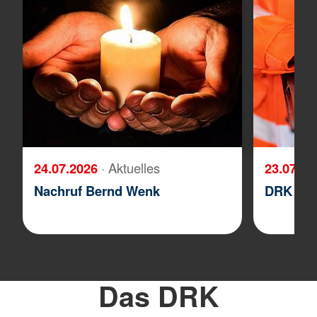
24.07.2026
· Aktuelles
23.07.2
Nachruf Bernd Wenk
DRK wirb
Das DRK